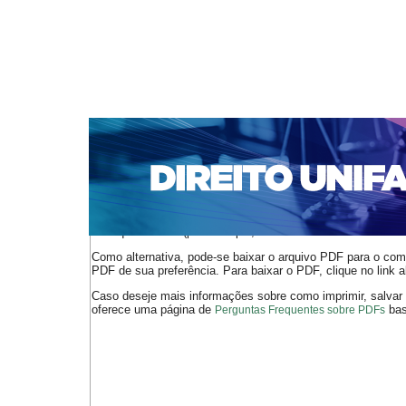
CAPA
SOBRE
ACESSO
CADASTRO
PESQ
NOTÍCIAS
EDIÇÕES DE Nº 1 A 100
WEBMAIL
Capa
n. 300 (2025)
Leal da Costa Brito
>
>
O arquivo PDF selecionado deve ser carregado no navegador
de arquivos PDF (por exemplo, uma versão atual do
Adobe 
Como alternativa, pode-se baixar o arquivo PDF para o comp
PDF de sua preferência. Para baixar o PDF, clique no link a
Caso deseje mais informações sobre como imprimir, salvar
oferece uma página de
bast
Perguntas Frequentes sobre PDFs