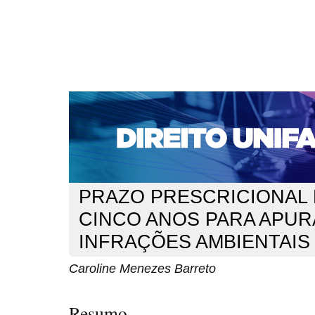
CAPA
SOBRE
ACESSO
CADASTRO
PESQ
NOTÍCIAS
EDIÇÕES DE Nº 1 A 100
WEBMAIL
Capa
n. 119 (2010)
Barreto
>
>
PRAZO PRESCRICIONAL 
CINCO ANOS PARA APUR
INFRAÇÕES AMBIENTAIS
Caroline Menezes Barreto
Resumo