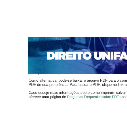
CAPA
SOBRE
ACESSO
CADASTRO
PESQ
NOTÍCIAS
EDIÇÕES DE Nº 1 A 100
WEBMAIL
Capa
n. 303 (2025)
Couto Maciel
>
>
O arquivo PDF selecionado deve ser carregado no navegador
de arquivos PDF (por exemplo, uma versão atual do
Adobe 
Como alternativa, pode-se baixar o arquivo PDF para o comp
PDF de sua preferência. Para baixar o PDF, clique no link a
Caso deseje mais informações sobre como imprimir, salvar
oferece uma página de
bast
Perguntas Frequentes sobre PDFs