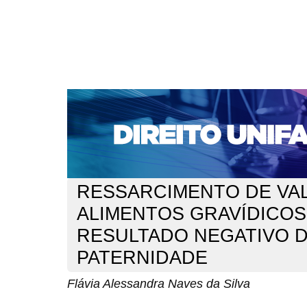
CAPA
SOBRE
ACESSO
CADASTRO
PESQ
NOTÍCIAS
EDIÇÕES DE Nº 1 A 100
WEBMAIL
Capa
n. 303 (2025)
Naves da Silva
>
>
RESSARCIMENTO DE VA
ALIMENTOS GRAVÍDICOS
RESULTADO NEGATIVO 
PATERNIDADE
Flávia Alessandra Naves da Silva