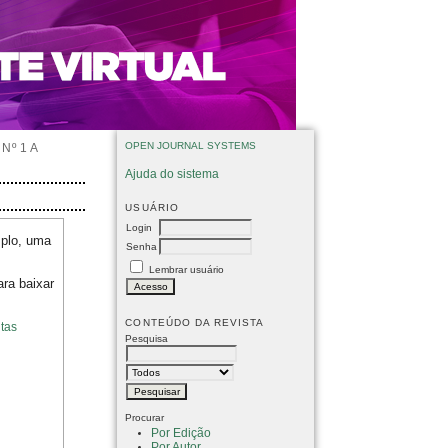
OPEN JOURNAL SYSTEMS
Nº 1 A
Ajuda do sistema
USUÁRIO
Login
mplo, uma
Senha
Lembrar usuário
ara baixar
CONTEÚDO DA REVISTA
tas
Pesquisa
Procurar
Por Edição
Por Autor