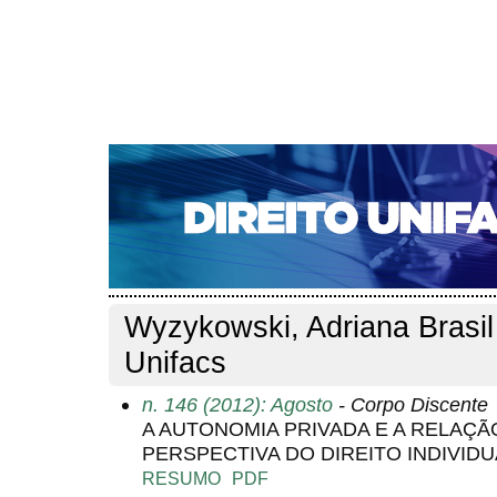
CAPA
SOBRE
ACESSO
CADASTRO
PESQ
NOTÍCIAS
EDIÇÕES DE Nº 1 A 100
WEBMAIL
Capa
Pesquisa
Perfil do autor
>
>
Perfil do autor
Wyzykowski, Adriana Brasil 
Unifacs
n. 146 (2012): Agosto
- Corpo Discente
A AUTONOMIA PRIVADA E A RELAÇ
PERSPECTIVA DO DIREITO INDIVID
RESUMO
PDF