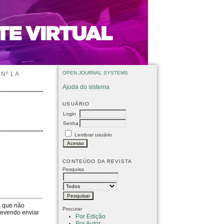
OPEN JOURNAL SYSTEMS
Nº 1 A
Ajuda do sistema
USUÁRIO
Login
Senha
Lembrar usuário
CONTEÚDO DA REVISTA
Pesquisa
a que não
Procurar
devendo enviar
Por Edição
Por Autor