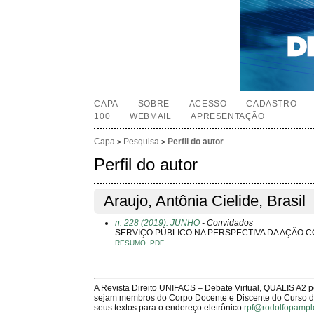
CAPA
SOBRE
ACESSO
CADASTRO
100
WEBMAIL
APRESENTAÇÃO
Capa
Pesquisa
Perfil do autor
>
>
Perfil do autor
Araujo, Antônia Cielide, Brasil
n. 228 (2019): JUNHO
- Convidados
SERVIÇO PÚBLICO NA PERSPECTIVA DA AÇÃO 
RESUMO
PDF
A Revista Direito UNIFACS – Debate Virtual, QUALIS A2 
sejam membros do Corpo Docente e Discente do Curso de 
seus textos para o endereço eletrônico
rpf@rodolfopampl