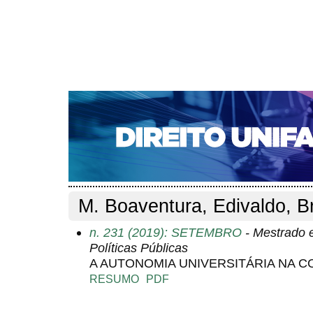
CAPA
SOBRE
ACESSO
CADASTRO
PESQ
NOTÍCIAS
EDIÇÕES DE Nº 1 A 100
WEBMAIL
Capa
Pesquisa
Perfil do autor
>
>
Perfil do autor
M. Boaventura, Edivaldo, Br
n. 231 (2019): SETEMBRO
- Mestrado 
Políticas Públicas
A AUTONOMIA UNIVERSITÁRIA NA C
RESUMO
PDF