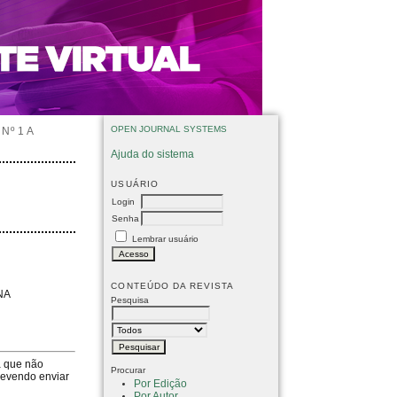
OPEN JOURNAL SYSTEMS
Nº 1 A
Ajuda do sistema
USUÁRIO
Login
Senha
Lembrar usuário
CONTEÚDO DA REVISTA
NA
Pesquisa
a que não
Procurar
devendo enviar
Por Edição
Por Autor