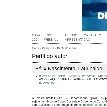
CAPA
SOBRE
ACESSO
CADASTRO
100
WEBMAIL
APRESENTAÇÃO
Capa
Pesquisa
Perfil do autor
>
>
Perfil do autor
Félix Nascimento, Laurinaldo
n. 286 (2024): ABRIL - Qualis A2 em Direito
- Convi
AS VIOLAÇÕES HUMANITÁRIAS CONTRA O POVO
RESUMO
PDF
A Revista Direito UNIFACS – Debate Virtual, QUALIS A2 
sejam membros do Corpo Docente e Discente do Curso de 
seus textos para o endereço eletrônico
rpf@rodolfopampl