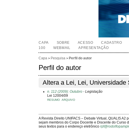
CAPA
SOBRE
ACESSO
CADASTRO
100
WEBMAIL
APRESENTAÇÃO
Capa
Pesquisa
Perfil do autor
>
>
Perfil do autor
Altera a Lei, Lei, Universidade 
n. 112 (2009): Outubro
- Legislação
Lei 12004/09
RESUMO
ARQUIVO
A Revista Direito UNIFACS – Debate Virtual, QUALIS A2 
sejam membros do Corpo Docente e Discente do Curso de 
seus textos para o endereço eletrônico
rpf@rodolfopampl