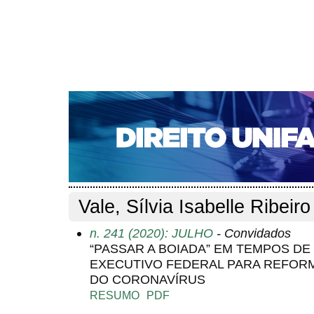
CAPA
SOBRE
ACESSO
CADASTRO
PESQ
NOTÍCIAS
EDIÇÕES DE Nº 1 A 100
WEBMAIL
Capa
Pesquisa
Perfil do autor
>
>
Perfil do autor
Vale, Sílvia Isabelle Ribeiro
n. 241 (2020): JULHO
- Convidados
“PASSAR A BOIADA” EM TEMPOS DE
EXECUTIVO FEDERAL PARA REFORM
DO CORONAVÍRUS
RESUMO
PDF