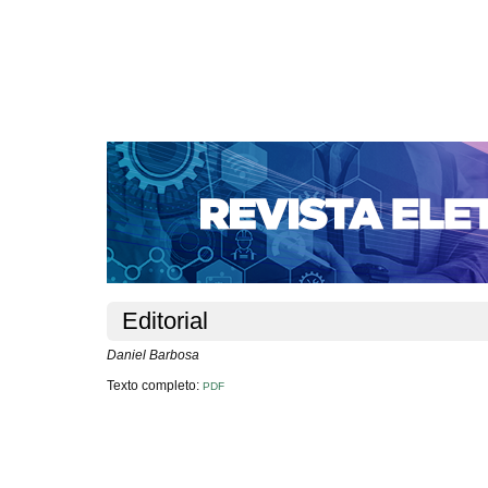
CAPA
SOBRE
ACESSO
CADASTRO
PESQ
NOTÍCIAS
SUBMISSÕES
PORTAL DE REVISTAS 
AUTORES
TUTORIAL PARA AVALIADORES
Capa
v. 3, n. 1 (2013)
Barbosa
>
>
Editorial
Daniel Barbosa
Texto completo:
PDF