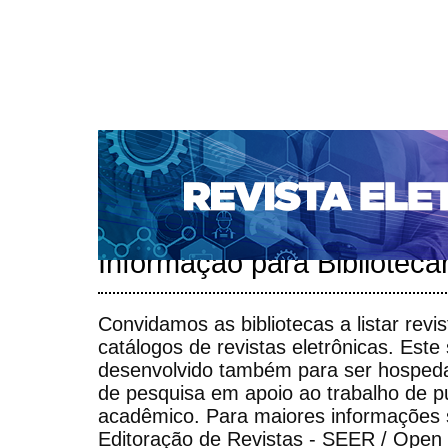
CAPA
SOBRE
ACESSO
CADASTRO
PESQ
NOTÍCIAS
SUBMISSÕES
PORTAL DE REVISTAS 
AUTORES
TUTORIAL PARA AVALIADORES
Capa
Para Bibliotecários
>
Informação para Bibliotecá
Convidamos as bibliotecas a listar rev
catálogos de revistas eletrônicas. Este
desenvolvido também para ser hospeda
de pesquisa em apoio ao trabalho de pu
acadêmico. Para maiores informações 
Editoração de Revistas - SEER / Open