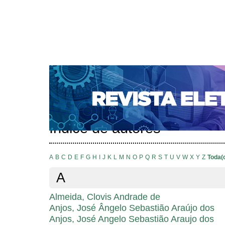
CAPA
SOBRE
ACESSO
CADASTRO
PESQ
NOTÍCIAS
SUBMISSÕES
PORTAL DE REVISTAS 
AUTORES
TUTORIAL PARA AVALIADORES
Capa
Pesquisa
Índice de autores
>
>
Índice de autores
A
B
C
D
E
F
G
H
I
J
K
L
M
N
O
P
Q
R
S
T
U
V
W
X
Y
Z
Toda(
A
Almeida, Clovis Andrade de
Anjos, José Ângelo Sebastião Araújo dos
Anjos, José Angelo Sebastião Araujo dos