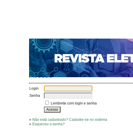
CAPA
SOBRE
ACESSO
CADASTRO
PESQ
NOTÍCIAS
SUBMISSÕES
PORTAL DE REVISTAS 
AUTORES
TUTORIAL PARA AVALIADORES
Capa
Acesso
>
Acesso
Login
Senha
Lembrete com login e senha
»
Não está cadastrado? Cadastre-se no sistema
»
Esqueceu a senha?