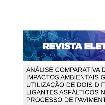
CAPA
SOBRE
ACESSO
CADASTRO
PESQ
NOTÍCIAS
SUBMISSÕES
PORTAL DE REVISTAS 
AUTORES
TUTORIAL PARA AVALIADORES
Capa
v. 6, n. 1 (2016)
Lima
>
>
ANÁLISE COMPARATIVA 
IMPACTOS AMBIENTAIS 
UTILIZAÇÃO DE DOIS D
LIGANTES ASFÁLTICOS 
PROCESSO DE PAVIMEN