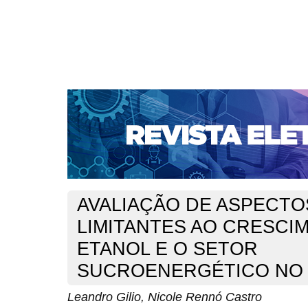
CAPA
SOBRE
ACESSO
CADASTRO
PESQ
NOTÍCIAS
SUBMISSÕES
PORTAL DE REVISTAS 
AUTORES
TUTORIAL PARA AVALIADORES
Capa
v. 6, n. 1 (2016)
Gilio
>
>
AVALIAÇÃO DE ASPECTO
LIMITANTES AO CRESCI
ETANOL E O SETOR
SUCROENERGÉTICO NO 
Leandro Gilio, Nicole Rennó Castro