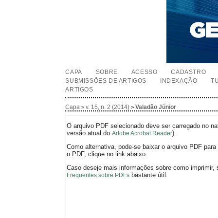
CAPA
SOBRE
ACESSO
CADASTRO
SUBMISSÕES DE ARTIGOS
INDEXAÇÃO
T
ARTIGOS
Capa
v. 15, n. 2 (2014)
Valadão Júnior
>
>
O arquivo PDF selecionado deve ser carregado no nav
versão atual do
).
Adobe Acrobat Reader
Como alternativa, pode-se baixar o arquivo PDF para 
o PDF, clique no link abaixo.
Caso deseje mais informações sobre como imprimir, 
bastante útil.
Frequentes sobre PDFs