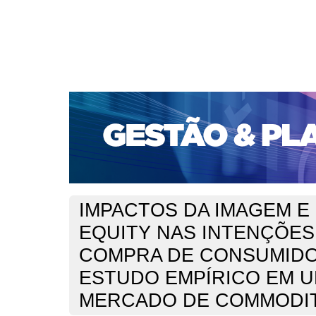
CAPA
SOBRE
ACESSO
CADASTRO
PESQ
PORTAL DE REVISTAS DA UNIFACS
SUBMISSÕES D
PARA SUBMISSÃO DE ARTIGOS
TUTORIAL PARA AV
Capa
v. 18, jan./dez. 2017
dos Santos Junior
>
>
IMPACTOS DA IMAGEM E
EQUITY NAS INTENÇÕES
COMPRA DE CONSUMIDO
ESTUDO EMPÍRICO EM 
MERCADO DE COMMODIT