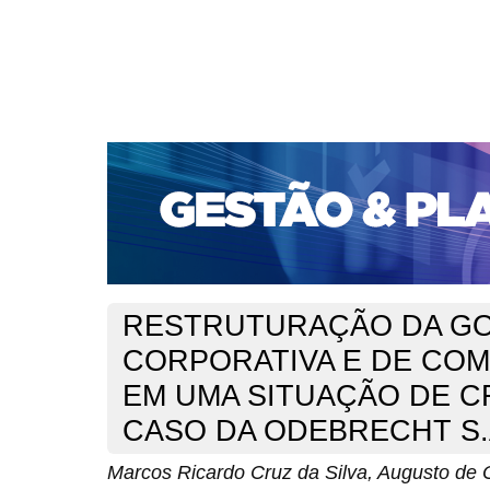
CAPA
SOBRE
ACESSO
CADASTRO
PESQ
PORTAL DE REVISTAS DA UNIFACS
SUBMISSÕES D
PARA SUBMISSÃO DE ARTIGOS
TUTORIAL PARA AV
Capa
v. 20, jan./dez. 2019
da Silva
>
>
RESTRUTURAÇÃO DA G
CORPORATIVA E DE COM
EM UMA SITUAÇÃO DE CR
CASO DA ODEBRECHT S.
Marcos Ricardo Cruz da Silva, Augusto de O