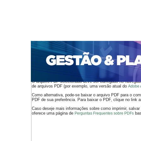
CAPA
SOBRE
ACESSO
CADASTRO
PESQ
PORTAL DE REVISTAS DA UNIFACS
SUBMISSÕES D
PARA SUBMISSÃO DE ARTIGOS
TUTORIAL PARA AV
Capa
v. 21, jan./dez. 2020
Figueiredo
>
>
O arquivo PDF selecionado deve ser carregado no navegador
de arquivos PDF (por exemplo, uma versão atual do
Adobe 
Como alternativa, pode-se baixar o arquivo PDF para o comp
PDF de sua preferência. Para baixar o PDF, clique no link a
Caso deseje mais informações sobre como imprimir, salvar
oferece uma página de
bast
Perguntas Frequentes sobre PDFs