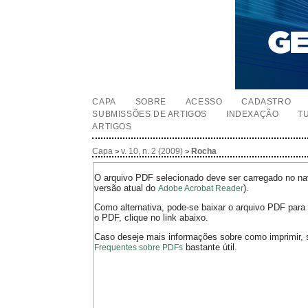
CAPA
SOBRE
ACESSO
CADASTRO
SUBMISSÕES DE ARTIGOS
INDEXAÇÃO
T
ARTIGOS
Capa
v. 10, n. 2 (2009)
Rocha
>
>
O arquivo PDF selecionado deve ser carregado no nav
versão atual do
).
Adobe Acrobat Reader
Como alternativa, pode-se baixar o arquivo PDF para 
o PDF, clique no link abaixo.
Caso deseje mais informações sobre como imprimir, 
bastante útil.
Frequentes sobre PDFs