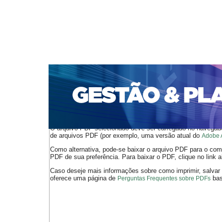
CAPA
SOBRE
ACESSO
CADASTRO
PESQ
PORTAL DE REVISTAS DA UNIFACS
SUBMISSÕES D
PARA SUBMISSÃO DE ARTIGOS
TUTORIAL PARA AV
Capa
v. 26, jan./dez. 2025
Ribeiro
>
>
O arquivo PDF selecionado deve ser carregado no navegador
de arquivos PDF (por exemplo, uma versão atual do
Adobe 
Como alternativa, pode-se baixar o arquivo PDF para o comp
PDF de sua preferência. Para baixar o PDF, clique no link a
Caso deseje mais informações sobre como imprimir, salvar
oferece uma página de
bast
Perguntas Frequentes sobre PDFs