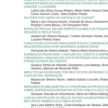
COMPORTAMENTO DE COMPRA ECOLÓGICA: UM ESTUDO 
UNIVERSITÁRIOS DA UNIVERSIDADE DO ESTADO DE MINAS
UNIDADE CLÁUDIO/MG
Letícia das Dôres Souza Ribeiro, Meire Helen Amaral Olivei
César Amorim Castro, Tales Rabelo Freitas
FACTORS FOR USERS’ ACCEPTANCE OF CHATGPT
Maria Luiza Verçosa Nunes, Amanda de Souza Damasceno
Rodrigo Cunha Moura, Cid Gonçalves Filho
INOVAÇÃO FRUGAL EM UMA EMPRESA QUÍMICA DE PEQUE
DESAFIOS E RESULTADOS
Gustavo de Oliveira Hanauer, Cristine Hermann Nodari, Du
Luciane Pereira Viana
CAPACIDADES ESTATAIS PARA EXERCÍCIO DA COOPERAÇÃ
DESCENTRALIZADA POR GOVERNOS SUBNACIONAIS
Fernanda de Oliveira Batista, Patricia Maria Emerencian
DOMINAÇÃO FINANCEIRA, CONSUMO DE CRÉDITO E EMPR
CONSIGNADO: UMA ANÁLISE DAS ESTRATÉGIAS DISCURSIV
FORNECEDORES DE CRÉDITO
Gustavo Tomaz de Almeida, Georgiana Luna Batinga, Bru
Ássimos, Marcelo de Rezende Pinto
IMPACTOS NA SOCIEDADE POR MEIO DO VOLUNTARIADO: 
CASO DA OSC REPARAÇÃO
Mayara de Oliveira Vitorio, Valéria Kabzas Cecchini, Rob
Padula
MAPEAMENTO BIBLIOMÉTRICO E PANORAMA DA PRODUÇÃO
SOBRE EMPREENDEDORISMO NO SETOR PÚBLICO (2012-2
Geisiane Antonita do Nascimento, Maria de Fátima Nóbre
A (DES)CONSTRUÇÃO DO BELO E DO FEIO NA INDÚSTRIA F
RECURSOS SIMBÓLICOS E SIMULACROS
Ana Luisa Martins Alves, Cintia Rodrigues de Oliveira, Déb