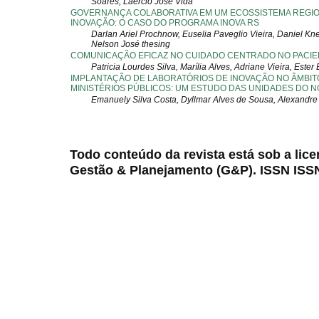
Soares, Laercio José Vida
GOVERNANÇA COLABORATIVA EM UM ECOSSISTEMA REGI
INOVAÇÃO: O CASO DO PROGRAMA INOVA RS
Darlan Ariel Prochnow, Euselia Paveglio Vieira, Daniel Kn
Nelson José thesing
COMUNICAÇÃO EFICAZ NO CUIDADO CENTRADO NO PACIE
Patricia Lourdes Silva, Marília Alves, Adriane Vieira, Este
IMPLANTAÇÃO DE LABORATÓRIOS DE INOVAÇÃO NO ÂMBIT
MINISTÉRIOS PÚBLICOS: UM ESTUDO DAS UNIDADES DO 
Emanuely Silva Costa, Dyllmar Alves de Sousa, Alexandr
Todo conteúdo da revista está sob a lic
Gestão & Planejamento (G&P). ISSN ISS