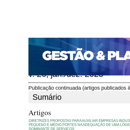
CAPA
SOBRE
ACESSO
CADASTRO
PESQ
PORTAL DE REVISTAS DA UNIFACS
SUBMISSÕES D
PARA SUBMISSÃO DE ARTIGOS
TUTORIAL PARA AV
Capa
Edições anteriores
v. 26, jan./dez. 2025
>
>
v. 26, jan./dez. 2025
Publicação continuada (artigos publicados 
Sumário
Artigos
DIRETRIZES PROPOSTAS PARA AUXILIAR EMPRESAS INDUS
PEQUENO E MÉDIO PORTES NA ADEQUAÇÃO DE UMA LÓGI
DOMINANTE DE SERVIÇOS