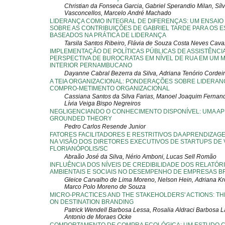
Christian da Fonseca Garcia, Gabriel Sperandio Milan, Sílv
Vasconcellos, Marcelo André Machado
LIDERANÇA COMO INTEGRAL DE DIFERENÇAS: UM ENSAIO
SOBRE AS CONTRIBUIÇÕES DE GABRIEL TARDE PARA OS 
BASEADOS NA PRÁTICA DE LIDERANÇA
Tarsila Santos Ribeiro, Flávia de Souza Costa Neves Cava
IMPLEMENTAÇÃO DE POLÍTICAS PÚBLICAS DE ASSISTÊNCIA 
PERSPECTIVA DE BUROCRATAS EM NÍVEL DE RUA EM UM M
INTERIOR PERNAMBUCANO
Dayanne Cabral Bezerra da Silva, Adriana Tenório Cordei
A TEIA ORGANIZACIONAL: PONDERAÇÕES SOBRE LIDERAN
COMPRO-METIMENTO ORGANIZACIONAL
Cassiana Santos da Silva Farias, Manoel Joaquim Fernand
Lívia Veiga Bispo Negreiros
NEGLIGENCIANDO O CONHECIMENTO DISPONÍVEL: UMA AP
GROUNDED THEORY
Pedro Carlos Resende Junior
FATORES FACILITADORES E RESTRITIVOS DA APRENDIZAG
NA VISÃO DOS DIRETORES EXECUTIVOS DE STARTUPS DE
FLORIANÓPOLIS/SC
Abraão José da Silva, Nério Amboni, Lucas Sell Romão
INFLUÊNCIA DOS NÍVEIS DE CREDIBILIDADE DOS RELATÓR
AMBIENTAIS E SOCIAIS NO DESEMPENHO DE EMPRESAS B
Gleice Carvalho de Lima Moreno, Nelson Hein, Adriana Kr
Marco Polo Moreno de Souza
MICRO-PRACTICES AND THE STAKEHOLDERS' ACTIONS: TH
ON DESTINATION BRANDING
Patrick Wendell Barbosa Lessa, Rosalia Aldraci Barbosa 
Antonio de Moraes Ocke