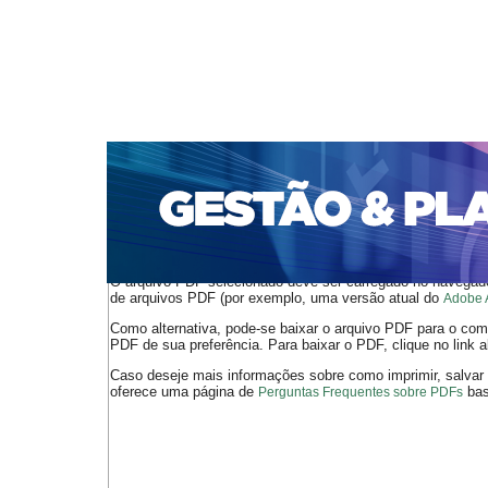
CAPA
SOBRE
ACESSO
CADASTRO
PESQ
PORTAL DE REVISTAS DA UNIFACS
SUBMISSÕES D
PARA SUBMISSÃO DE ARTIGOS
TUTORIAL PARA AV
Capa
v. 22, jan./dez. 2021
Rezende
>
>
O arquivo PDF selecionado deve ser carregado no navegador
de arquivos PDF (por exemplo, uma versão atual do
Adobe 
Como alternativa, pode-se baixar o arquivo PDF para o comp
PDF de sua preferência. Para baixar o PDF, clique no link a
Caso deseje mais informações sobre como imprimir, salvar
oferece uma página de
bast
Perguntas Frequentes sobre PDFs