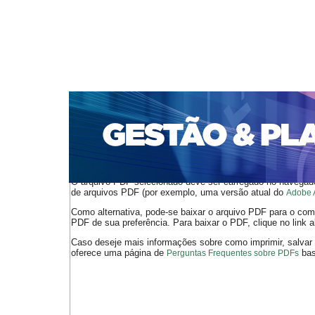
CAPA
SOBRE
ACESSO
CADASTRO
PESQ
PORTAL DE REVISTAS DA UNIFACS
SUBMISSÕES D
PARA SUBMISSÃO DE ARTIGOS
TUTORIAL PARA AV
Capa
v. 10, n. 2 (2009)
Ribeiro
>
>
O arquivo PDF selecionado deve ser carregado no navegador
de arquivos PDF (por exemplo, uma versão atual do
Adobe 
Como alternativa, pode-se baixar o arquivo PDF para o comp
PDF de sua preferência. Para baixar o PDF, clique no link a
Caso deseje mais informações sobre como imprimir, salvar
oferece uma página de
bast
Perguntas Frequentes sobre PDFs