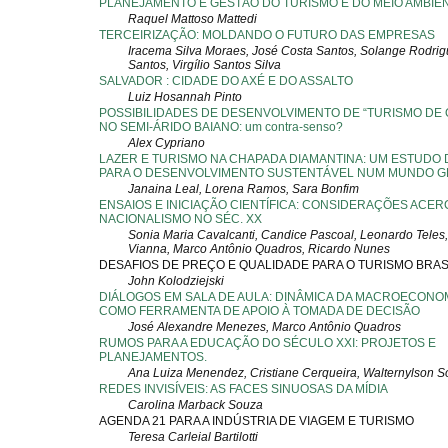
PLANEJAMENTO E GESTÃO DO TURISMO E DO MEIO AMBIEN
Raquel Mattoso Mattedi
TERCEIRIZAÇÃO: MOLDANDO O FUTURO DAS EMPRESAS
Iracema Silva Moraes, José Costa Santos, Solange Rodri
Santos, Virgílio Santos Silva
SALVADOR : CIDADE DO AXÉ E DO ASSALTO
Luiz Hosannah Pinto
POSSIBILIDADES DE DESENVOLVIMENTO DE “TURISMO DE 
NO SEMI-ÁRIDO BAIANO: um contra-senso?
Alex Cypriano
LAZER E TURISMO NA CHAPADA DIAMANTINA: UM ESTUDO
PARA O DESENVOLVIMENTO SUSTENTÁVEL NUM MUNDO G
Janaina Leal, Lorena Ramos, Sara Bonfim
ENSAIOS E INICIAÇÃO CIENTÍFICA: CONSIDERAÇÕES ACER
NACIONALISMO NO SÉC. XX
Sonia Maria Cavalcanti, Candice Pascoal, Leonardo Teles,
Vianna, Marco Antônio Quadros, Ricardo Nunes
DESAFIOS DE PREÇO E QUALIDADE PARA O TURISMO BRAS
John Kolodziejski
DIÁLOGOS EM SALA DE AULA: DINÂMICA DA MACROECONO
COMO FERRAMENTA DE APOIO À TOMADA DE DECISÃO
José Alexandre Menezes, Marco Antônio Quadros
RUMOS PARA A EDUCAÇÃO DO SÉCULO XXI: PROJETOS E
PLANEJAMENTOS.
Ana Luiza Menendez, Cristiane Cerqueira, Walternylson 
REDES INVISÍVEIS: AS FACES SINUOSAS DA MÍDIA
Carolina Marback Souza
AGENDA 21 PARA A INDÚSTRIA DE VIAGEM E TURISMO
Teresa Carleial Bartilotti