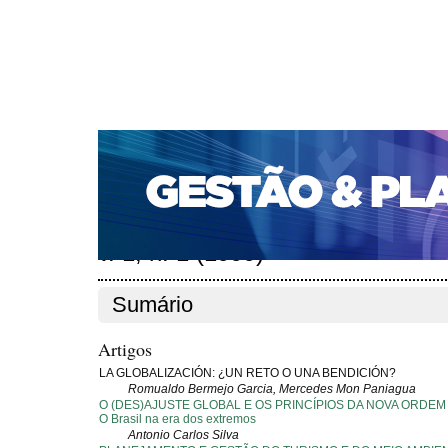
CAPA
SOBRE
ACESSO
CADASTRO
PESQ
PORTAL DE REVISTAS DA UNIFACS
SUBMISSÕES D
PARA SUBMISSÃO DE ARTIGOS
TUTORIAL PARA AV
Capa
Edições anteriores
v. 1, n. 1 (1999)
>
>
v. 1, n. 1 (1999)
Sumário
Artigos
LA GLOBALIZACIÓN: ¿UN RETO O UNA BENDICIÓN?
Romualdo Bermejo Garcia, Mercedes Mon Paniagua
O (DES)AJUSTE GLOBAL E OS PRINCÍPIOS DA NOVA ORDE
O Brasil na era dos extremos
Antonio Carlos Silva