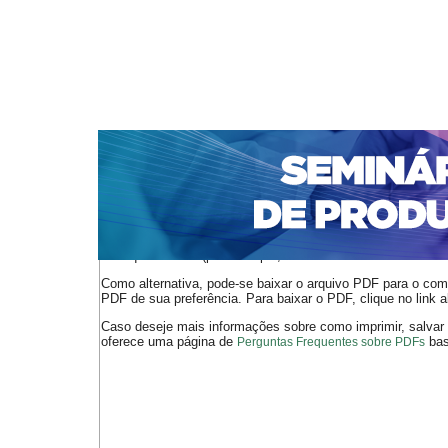
CAPA
SOBRE
ACESSO
CADASTRO
PESQ
NOTÍCIAS
PORTAL DE REVISTAS DA UNIFACS
S
Capa
v. 15 (2016)
Oliveira
>
>
O arquivo PDF selecionado deve ser carregado no navegador
de arquivos PDF (por exemplo, uma versão atual do
Adobe 
Como alternativa, pode-se baixar o arquivo PDF para o comp
PDF de sua preferência. Para baixar o PDF, clique no link a
Caso deseje mais informações sobre como imprimir, salvar
oferece uma página de
bast
Perguntas Frequentes sobre PDFs