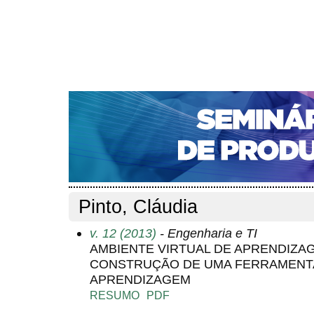
CAPA
SOBRE
ACESSO
CADASTRO
PESQ
NOTÍCIAS
PORTAL DE REVISTAS DA UNIFACS
S
Capa
Pesquisa
Perfil do autor
>
>
Perfil do autor
Pinto, Cláudia
v. 12 (2013)
- Engenharia e TI
AMBIENTE VIRTUAL DE APRENDIZAG
CONSTRUÇÃO DE UMA FERRAMENTA
APRENDIZAGEM
RESUMO
PDF