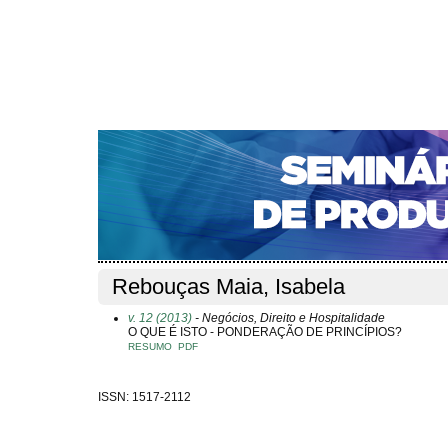
CAPA
SOBRE
ACESSO
CADASTRO
PESQ
NOTÍCIAS
PORTAL DE REVISTAS DA UNIFACS
S
Capa
Pesquisa
Perfil do autor
>
>
Perfil do autor
Rebouças Maia, Isabela
v. 12 (2013)
- Negócios, Direito e Hospitalidade
O QUE É ISTO - PONDERAÇÃO DE PRINCÍPIOS?
RESUMO
PDF
ISSN: 1517-2112