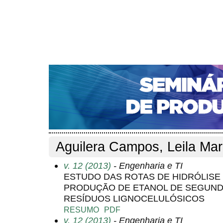
CAPA
SOBRE
ACESSO
CADASTRO
PESQ
NOTÍCIAS
PORTAL DE REVISTAS DA UNIFACS
S
Capa
Pesquisa
Perfil do autor
>
>
Perfil do autor
Aguilera Campos, Leila Mar
v. 12 (2013)
- Engenharia e TI
ESTUDO DAS ROTAS DE HIDRÓLISE 
PRODUÇÃO DE ETANOL DE SEGUND
RESÍDUOS LIGNOCELULÓSICOS
RESUMO
PDF
v. 12 (2013)
- Engenharia e TI