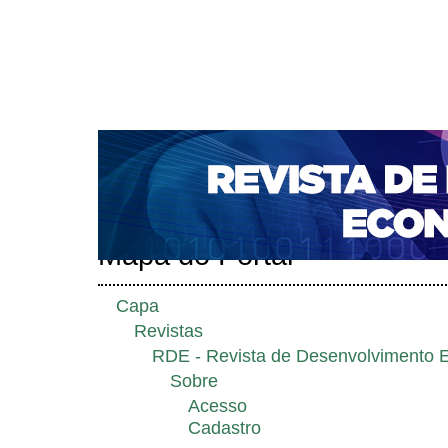
CAPA
SOBRE
ACESSO
CADASTRO
PESQ
NOTÍCIAS
PORTAL DE REVISTAS DA UNIFACS
S
BASES DE DADOS E INDEXADORES
Capa
Sobre a revista
Mapa do Portal
>
>
Mapa do Portal
Capa
Revistas
RDE - Revista de Desenvolvimento 
Sobre
Acesso
Cadastro