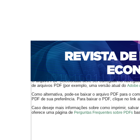
CAPA
SOBRE
ACESSO
CADASTRO
PESQ
NOTÍCIAS
PORTAL DE REVISTAS DA UNIFACS
S
BASES DE DADOS E INDEXADORES
Capa
v. 6, n. 10 (2004)
Irving
>
>
O arquivo PDF selecionado deve ser carregado no navegador
de arquivos PDF (por exemplo, uma versão atual do
Adobe 
Como alternativa, pode-se baixar o arquivo PDF para o comp
PDF de sua preferência. Para baixar o PDF, clique no link a
Caso deseje mais informações sobre como imprimir, salvar
oferece uma página de
bast
Perguntas Frequentes sobre PDFs