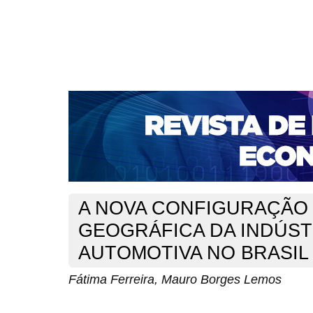
CAPA
SOBRE
ACESSO
CADASTRO
PESQ
NOTÍCIAS
PORTAL DE REVISTAS DA UNIFACS
S
BASES DE DADOS E INDEXADORES
Capa
v. 6, n. 10 (2004)
Ferreira
>
>
A NOVA CONFIGURAÇÃO
GEOGRÁFICA DA INDÚST
AUTOMOTIVA NO BRASIL
Fátima Ferreira, Mauro Borges Lemos