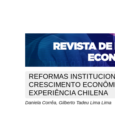
CAPA
SOBRE
ACESSO
CADASTRO
PESQ
NOTÍCIAS
PORTAL DE REVISTAS DA UNIFACS
S
BASES DE DADOS E INDEXADORES
Capa
v. 10, n. 17 (2008)
Corrêa
>
>
REFORMAS INSTITUCION
CRESCIMENTO ECONÔMI
EXPERIÊNCIA CHILENA
Daniela Corrêa, Gilberto Tadeu Lima Lima