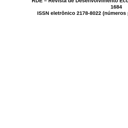
RDE – Revista de Desenvolvimento Ec
1684
ISSN eletrônico 2178-8022 (números p