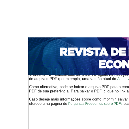
CAPA
SOBRE
ACESSO
CADASTRO
PESQ
NOTÍCIAS
PORTAL DE REVISTAS DA UNIFACS
S
BASES DE DADOS E INDEXADORES
Capa
v. 10, n. 18 (2008)
Schattan P. Coelho
>
>
O arquivo PDF selecionado deve ser carregado no navegador
de arquivos PDF (por exemplo, uma versão atual do
Adobe 
Como alternativa, pode-se baixar o arquivo PDF para o comp
PDF de sua preferência. Para baixar o PDF, clique no link a
Caso deseje mais informações sobre como imprimir, salvar
oferece uma página de
bast
Perguntas Frequentes sobre PDFs