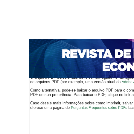
CAPA
SOBRE
ACESSO
CADASTRO
PESQ
NOTÍCIAS
PORTAL DE REVISTAS DA UNIFACS
S
BASES DE DADOS E INDEXADORES
Capa
v. 10, n. 18 (2008)
Casseb Pessoti
>
>
O arquivo PDF selecionado deve ser carregado no navegador
de arquivos PDF (por exemplo, uma versão atual do
Adobe 
Como alternativa, pode-se baixar o arquivo PDF para o comp
PDF de sua preferência. Para baixar o PDF, clique no link a
Caso deseje mais informações sobre como imprimir, salvar
oferece uma página de
bast
Perguntas Frequentes sobre PDFs