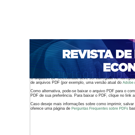
CAPA
SOBRE
ACESSO
CADASTRO
PESQ
NOTÍCIAS
PORTAL DE REVISTAS DA UNIFACS
S
BASES DE DADOS E INDEXADORES
Capa
v. 10, n. 18 (2008)
Nogueira Borges
>
>
O arquivo PDF selecionado deve ser carregado no navegador
de arquivos PDF (por exemplo, uma versão atual do
Adobe 
Como alternativa, pode-se baixar o arquivo PDF para o comp
PDF de sua preferência. Para baixar o PDF, clique no link a
Caso deseje mais informações sobre como imprimir, salvar
oferece uma página de
bast
Perguntas Frequentes sobre PDFs