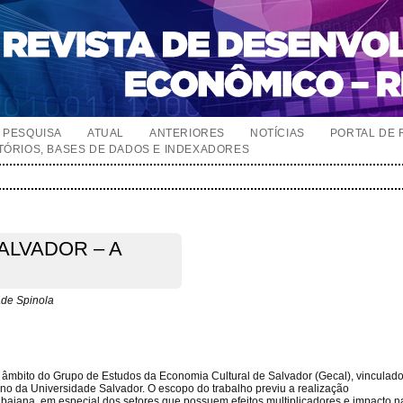
PESQUISA
ATUAL
ANTERIORES
NOTÍCIAS
PORTAL DE 
TÓRIOS, BASES DE DADOS E INDEXADORES
ALVADOR – A
ade Spinola
no âmbito do Grupo de Estudos da Economia Cultural de Salvador (Gecal), vincula
 da Universidade Salvador. O escopo do trabalho previu a realização
l baiana, em especial dos setores que possuem efeitos multiplicadores e impacto 