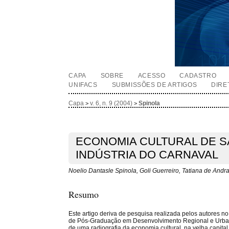
CAPA
SOBRE
ACESSO
CADASTRO
UNIFACS
SUBMISSÕES DE ARTIGOS
DIRE
Capa
v. 6, n. 9 (2004)
Spinola
>
>
ECONOMIA CULTURAL DE S
INDÚSTRIA DO CARNAVAL
Noelio Dantasle Spinola, Goli Guerreiro, Tatiana de Andr
Resumo
Este artigo deriva de pesquisa realizada pelos autores 
de Pós-Graduação em Desenvolvimento Regional e Urbano
de uma radiografia da economia cultural, na velha capita