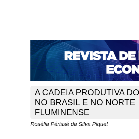
CAPA
SOBRE
ACESSO
CADASTRO
PESQ
NOTÍCIAS
PORTAL DE REVISTAS DA UNIFACS
S
BASES DE DADOS E INDEXADORES
Capa
v. 12, n. 22 (2010)
Piquet
>
>
A CADEIA PRODUTIVA D
NO BRASIL E NO NORTE
FLUMINENSE
Rosélia Périssé da Silva Piquet