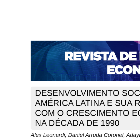
CAPA
SOBRE
ACESSO
CADASTRO
PESQ
NOTÍCIAS
PORTAL DE REVISTAS DA UNIFACS
S
BASES DE DADOS E INDEXADORES
Capa
v. 13, n. 23 (2011)
Leonardi
>
>
DESENVOLVIMENTO SOC
AMÉRICA LATINA E SUA 
COM O CRESCIMENTO 
NA DÉCADA DE 1990
Alex Leonardi, Daniel Arruda Coronel, Adayr 