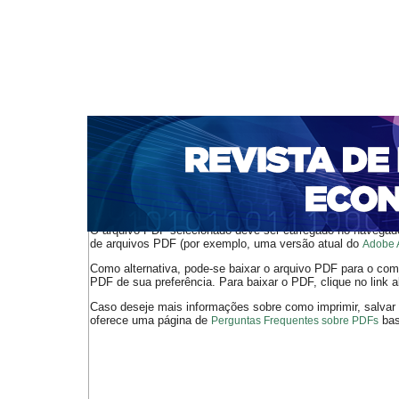
CAPA
SOBRE
ACESSO
CADASTRO
PESQ
NOTÍCIAS
PORTAL DE REVISTAS DA UNIFACS
S
BASES DE DADOS E INDEXADORES
Capa
v. 14, n. 25 (2012)
Ribeiro
>
>
O arquivo PDF selecionado deve ser carregado no navegador
de arquivos PDF (por exemplo, uma versão atual do
Adobe 
Como alternativa, pode-se baixar o arquivo PDF para o comp
PDF de sua preferência. Para baixar o PDF, clique no link a
Caso deseje mais informações sobre como imprimir, salvar
oferece uma página de
bast
Perguntas Frequentes sobre PDFs