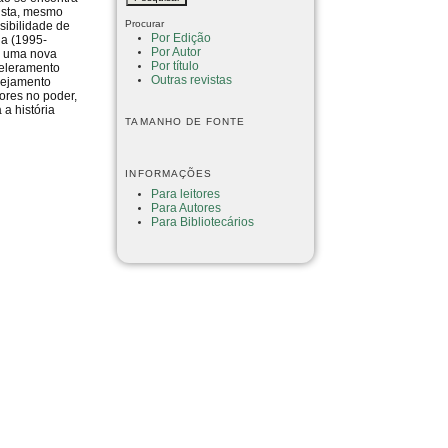
nista, mesmo
Procurar
sibilidade de
Por Edição
da (1995-
Por Autor
ha uma nova
Por título
celeramento
Outras revistas
anejamento
ores no poder,
a história
TAMANHO DE FONTE
INFORMAÇÕES
Para leitores
Para Autores
Para Bibliotecários