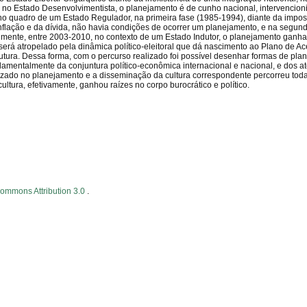
 no Estado Desenvolvimentista, o planejamento é de cunho nacional, intervencio
no quadro de um Estado Regulador, na primeira fase (1985-1994), diante da impos
nflação e da dívida, não havia condições de ocorrer um planejamento, e na segun
inalmente, entre 2003-2010, no contexto de um Estado Indutor, o planejamento gan
será atropelado pela dinâmica político-eleitoral que dá nascimento ao Plano de A
utura. Dessa forma, com o percurso realizado foi possível desenhar formas de pl
amentalmente da conjuntura político-econômica internacional e nacional, e dos at
zado no planejamento e a disseminação da cultura correspondente percorreu toda 
ultura, efetivamente, ganhou raízes no corpo burocrático e político.
Commons Attribution 3.0
.