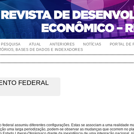
PESQUISA
ATUAL
ANTERIORES
NOTÍCIAS
PORTAL DE 
TÓRIOS, BASES DE DADOS E INDEXADORES
ENTO FEDERAL
nto federal assumiu diferentes configurações. Estas se associam a uma realidade 
ação uma larga periodização, podem-se observar as mudanças que ocorrem no pl
o Estado Liberal-Oligárquico diante da inexistência de uma integração nacional, 