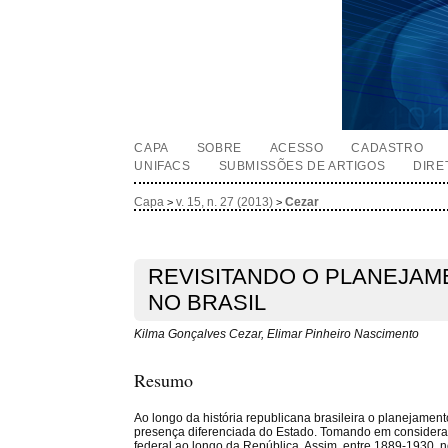
CAPA
SOBRE
ACESSO
CADASTRO
UNIFACS
SUBMISSÕES DE ARTIGOS
DIRE
Capa
v. 15, n. 27 (2013)
Cezar
>
>
REVISITANDO O PLANEJAM
NO BRASIL
Kilma Gonçalves Cezar, Elimar Pinheiro Nascimento
Resumo
Ao longo da história republicana brasileira o planejame
presença diferenciada do Estado. Tomando em consider
federal ao longo da República. Assim, entre 1889-1930, n