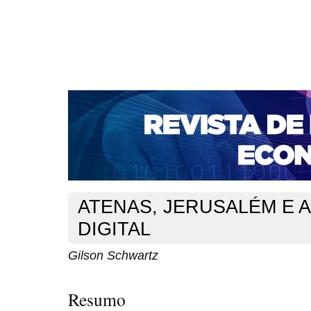
CAPA
SOBRE
ACESSO
CADASTRO
PESQ
NOTÍCIAS
PORTAL DE REVISTAS DA UNIFACS
S
BASES DE DADOS E INDEXADORES
Capa
v. 14, n. 26 (2012)
Schwartz
>
>
ATENAS, JERUSALÉM E A
DIGITAL
Gilson Schwartz
Resumo