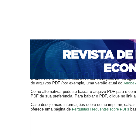
CAPA
SOBRE
ACESSO
CADASTRO
PESQ
NOTÍCIAS
PORTAL DE REVISTAS DA UNIFACS
S
BASES DE DADOS E INDEXADORES
Capa
v. 15, n. 28 (2013)
Pinto
>
>
O arquivo PDF selecionado deve ser carregado no navegador
de arquivos PDF (por exemplo, uma versão atual do
Adobe 
Como alternativa, pode-se baixar o arquivo PDF para o comp
PDF de sua preferência. Para baixar o PDF, clique no link a
Caso deseje mais informações sobre como imprimir, salvar
oferece uma página de
bast
Perguntas Frequentes sobre PDFs