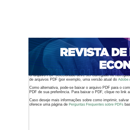
CAPA
SOBRE
ACESSO
CADASTRO
PESQ
NOTÍCIAS
PORTAL DE REVISTAS DA UNIFACS
S
BASES DE DADOS E INDEXADORES
Capa
v. 17, n. 31 (2015)
Farias
>
>
O arquivo PDF selecionado deve ser carregado no navegador
de arquivos PDF (por exemplo, uma versão atual do
Adobe 
Como alternativa, pode-se baixar o arquivo PDF para o comp
PDF de sua preferência. Para baixar o PDF, clique no link a
Caso deseje mais informações sobre como imprimir, salvar
oferece uma página de
bast
Perguntas Frequentes sobre PDFs