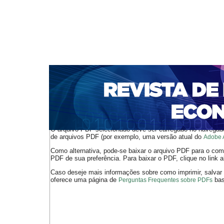
CAPA
SOBRE
ACESSO
CADASTRO
PESQ
NOTÍCIAS
PORTAL DE REVISTAS DA UNIFACS
S
BASES DE DADOS E INDEXADORES
Capa
v. 17, n. 32 (2015)
Vasconcelos Gonçalves
>
>
O arquivo PDF selecionado deve ser carregado no navegador
de arquivos PDF (por exemplo, uma versão atual do
Adobe 
Como alternativa, pode-se baixar o arquivo PDF para o comp
PDF de sua preferência. Para baixar o PDF, clique no link a
Caso deseje mais informações sobre como imprimir, salvar
oferece uma página de
bast
Perguntas Frequentes sobre PDFs