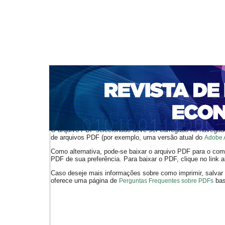
CAPA
SOBRE
ACESSO
CADASTRO
PESQ
NOTÍCIAS
PORTAL DE REVISTAS DA UNIFACS
S
BASES DE DADOS E INDEXADORES
Capa
Ano XVIII - V. 2 - N. 34 - Agosto de 2016
Lima de Carva
>
>
O arquivo PDF selecionado deve ser carregado no navegador
de arquivos PDF (por exemplo, uma versão atual do
Adobe 
Como alternativa, pode-se baixar o arquivo PDF para o comp
PDF de sua preferência. Para baixar o PDF, clique no link a
Caso deseje mais informações sobre como imprimir, salvar
oferece uma página de
bast
Perguntas Frequentes sobre PDFs