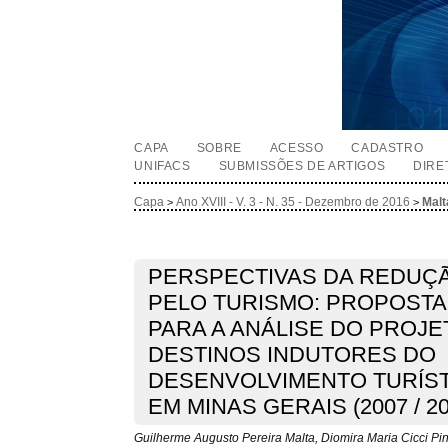
CAPA
SOBRE
ACESSO
CADASTRO
UNIFACS
SUBMISSÕES DE ARTIGOS
DIRE
Capa
Ano XVIII - V. 3 - N. 35 - Dezembro de 2016
Malt
>
>
PERSPECTIVAS DA REDUÇ
PELO TURISMO: PROPOST
PARA A ANÁLISE DO PROJE
DESTINOS INDUTORES DO
DESENVOLVIMENTO TURÍST
EM MINAS GERAIS (2007 / 20
Guilherme Augusto Pereira Malta, Diomira Maria Cicci Pin