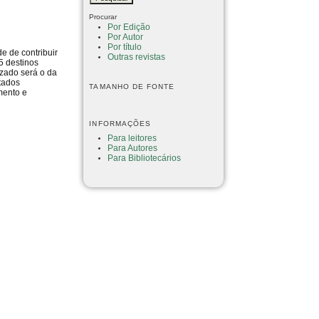
Procurar
Por Edição
Por Autor
Por título
e de contribuir
Outras revistas
5 destinos
izado será o da
tados
TAMANHO DE FONTE
mento e
INFORMAÇÕES
Para leitores
Para Autores
Para Bibliotecários