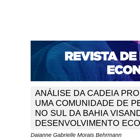
CAPA
SOBRE
ACESSO
CADASTRO
PESQ
NOTÍCIAS
PORTAL DE REVISTAS DA UNIFACS
S
BASES DE DADOS E INDEXADORES
Capa
Ano XIX - V. 2 - N. 37 - Agosto de 2017
Behrmann
>
>
ANÁLISE DA CADEIA PRO
UMA COMUNIDADE DE 
NO SUL DA BAHIA VISAN
DESENVOLVIMENTO EC
Daianne Gabrielle Morais Behrmann